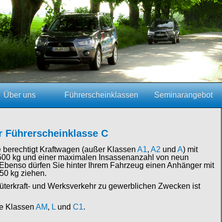
Über uns
Führerscheinklassen
Seminarangebot
r Führerscheinklasse C
e berechtigt Kraftwagen (außer Klassen
A1
,
A2
und
A
) mit
500 kg und einer maximalen Insassenanzahl von neun
. Ebenso dürfen Sie hinter Ihrem Fahrzeug einen Anhänger mit
50 kg ziehen.
üterkraft- und Werksverkehr zu gewerblichen Zwecken ist
ie Klassen
AM
,
L
und
C1
.